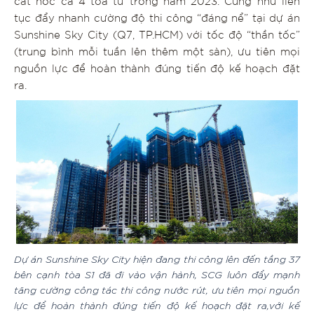
cất nóc cả 4 toà từ trong năm 2023. Cũng như liên
tục đẩy nhanh cường độ thi công “đáng nể” tại dự án
Sunshine Sky City (Q7, TP.HCM) với tốc độ “thần tốc”
(trung bình mỗi tuần lên thêm một sàn), ưu tiên mọi
nguồn lực để hoàn thành đúng tiến độ kế hoạch đặt
ra.
Dự án Sunshine Sky City hiện đang thi công lên đến tầng 37
bên cạnh tòa S1 đã đi vào vận hành, SCG luôn đẩy mạnh
tăng cường công tác thi công nước rút, ưu tiên mọi nguồn
lực để hoàn thành đúng tiến độ kế hoạch đặt ra,với kế