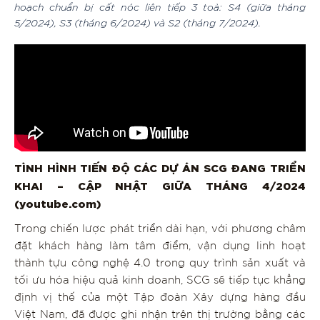
hoạch chuẩn bị cất nóc liên tiếp 3 toà: S4 (giữa tháng
5/2024), S3 (tháng 6/2024) và S2 (tháng 7/2024).
TÌNH HÌNH TIẾN ĐỘ CÁC DỰ ÁN SCG ĐANG TRIỂN
KHAI – CẬP NHẬT GIỮA THÁNG 4/2024
(youtube.com)
Trong chiến lược phát triển dài hạn, với phương châm
đặt khách hàng làm tâm điểm, vận dụng linh hoạt
thành tựu công nghệ 4.0 trong quy trình sản xuất và
tối ưu hóa hiệu quả kinh doanh, SCG sẽ tiếp tục khẳng
định vị thế của một Tập đoàn Xây dựng hàng đầu
Việt Nam, đã được ghi nhận trên thị trường bằng các