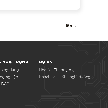
chào bán trái
ớng dẫn bên
i điểm phát
Tiếp →
ữu Trái phiếu
D/CCCD đã
Đăng Ký Và
nhận được
hất mật của
 trích dẫn,
ỰC HOẠT ĐỘNG
DỰ ÁN
u xây dựng
Nhà ở - Thương mại
ông nghiệp
Khách sạn - Khu nghỉ dưỡng
g BCC