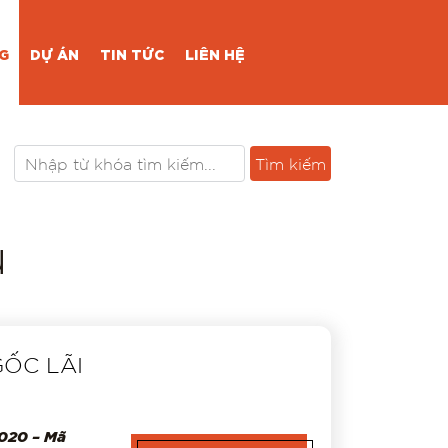
G
DỰ ÁN
TIN TỨC
LIÊN HỆ
Tìm kiếm
u
ỐC LÃI
2020 – Mã