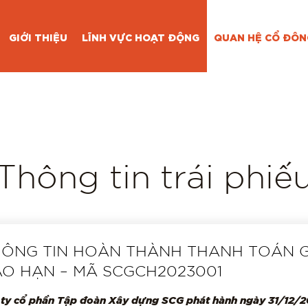
GIỚI THIỆU
LĨNH VỰC HOẠT ĐỘNG
QUAN HỆ CỔ ĐÔN
Thông tin trái phiế
ÔNG TIN HOÀN THÀNH THANH TOÁN G
ÁO HẠN – MÃ SCGCH2023001
 ty cổ phần Tập đoàn Xây dựng SCG phát hành ngày 31/12/