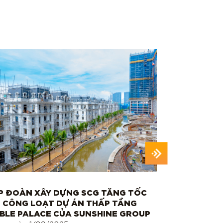
P ĐOÀN XÂY DỰNG SCG TĂNG TỐC
ĐHĐCĐ SCG 
I CÔNG LOẠT DỰ ÁN THẤP TẦNG
TƯỢNG VỚI 
BLE PALACE CỦA SUNSHINE GROUP
ANH TUẤN V
LƯỢC CÙNG 