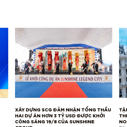
XÂY DỰNG SCG ĐẢM NHẬN TỔNG THẦU
TẬ
HAI DỰ ÁN HƠN 3 TỶ USD ĐƯỢC KHỞI
TH
CÔNG SÁNG 19/8 CỦA SUNSHINE
NO
GROUP