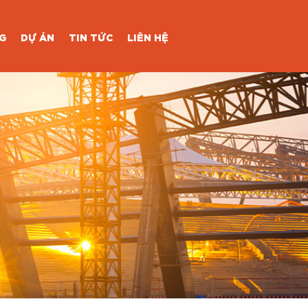
G
DỰ ÁN
TIN TỨC
LIÊN HỆ