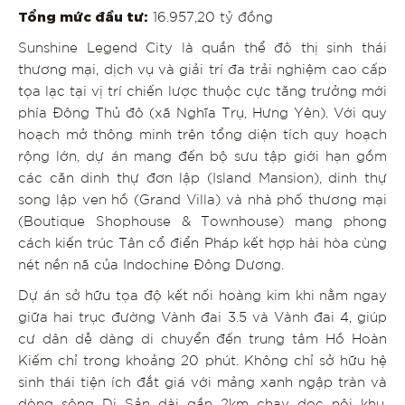
Tổng mức đầu tư:
16.957,20 tỷ đồng
Sunshine Legend City là quần thể đô thị sinh thái
thương mại, dịch vụ và giải trí đa trải nghiệm cao cấp
tọa lạc tại vị trí chiến lược thuộc cực tăng trưởng mới
phía Đông Thủ đô (xã Nghĩa Trụ, Hưng Yên). Với quy
hoạch mở thông minh trên tổng diện tích quy hoạch
rộng lớn, dự án mang đến bộ sưu tập giới hạn gồm
các căn dinh thự đơn lập (Island Mansion), dinh thự
song lập ven hồ (Grand Villa) và nhà phố thương mại
(Boutique Shophouse & Townhouse) mang phong
cách kiến trúc Tân cổ điển Pháp kết hợp hài hòa cùng
nét nền nã của Indochine Đông Dương.
Dự án sở hữu tọa độ kết nối hoàng kim khi nằm ngay
giữa hai trục đường Vành đai 3.5 và Vành đai 4, giúp
cư dân dễ dàng di chuyển đến trung tâm Hồ Hoàn
Kiếm chỉ trong khoảng 20 phút. Không chỉ sở hữu hệ
sinh thái tiện ích đắt giá với mảng xanh ngập tràn và
dòng sông Di Sản dài gần 2km chạy dọc nội khu,