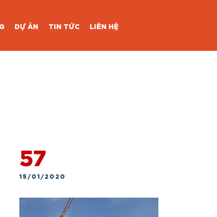
G
DỰ ÁN
TIN TỨC
LIÊN HỆ
57
15/01/2020