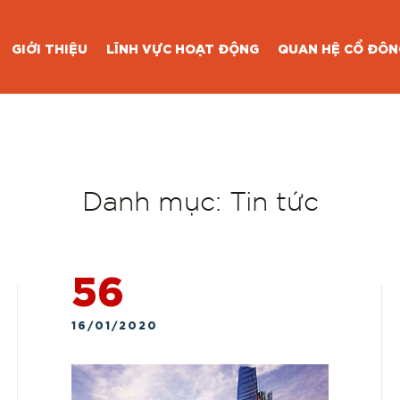
SCG GROUP
/
TIN TỨC
GIỚI THIỆU
LĨNH VỰC HOẠT ĐỘNG
QUAN HỆ CỔ ĐÔN
DANH MỤC:
TIN TỨC
Danh mục:
Tin tức
56
16/01/2020