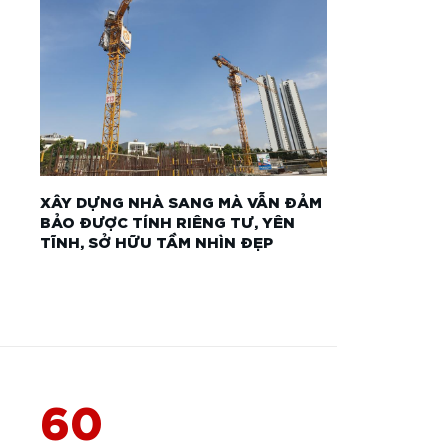
XÂY DỰNG NHÀ SANG MÀ VẪN ĐẢM
BẢO ĐƯỢC TÍNH RIÊNG TƯ, YÊN
TĨNH, SỞ HỮU TẦM NHÌN ĐẸP
60