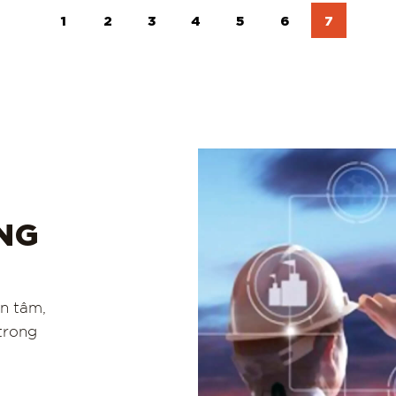
1
2
3
4
5
6
7
ÚNG
an tâm,
 trong