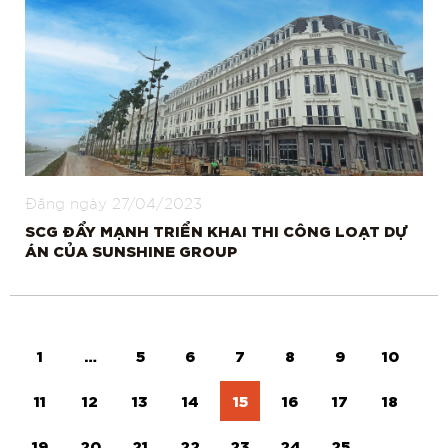
Đăng ngày
27/04/2023
SCG ĐẨY MẠNH TRIỂN KHAI THI CÔNG LOẠT DỰ
ÁN CỦA SUNSHINE GROUP
1
…
5
6
7
8
9
10
11
12
13
14
15
16
17
18
19
20
21
22
23
24
25
…