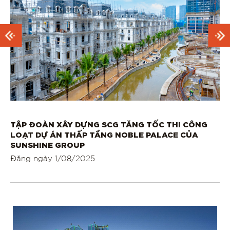
TẬP ĐOÀN XÂY DỰNG SCG TĂNG TỐC THI CÔNG
ĐH
I
LOẠT DỰ ÁN THẤP TẦNG NOBLE PALACE CỦA
SỰ
SUNSHINE GROUP
N
Đăng ngày
1/08/2025
Đă