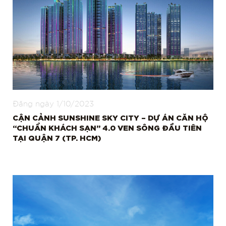
Đăng ngày
1/10/2023
CẬN CẢNH SUNSHINE SKY CITY – DỰ ÁN CĂN HỘ
“CHUẨN KHÁCH SẠN” 4.0 VEN SÔNG ĐẦU TIÊN
TẠI QUẬN 7 (TP. HCM)