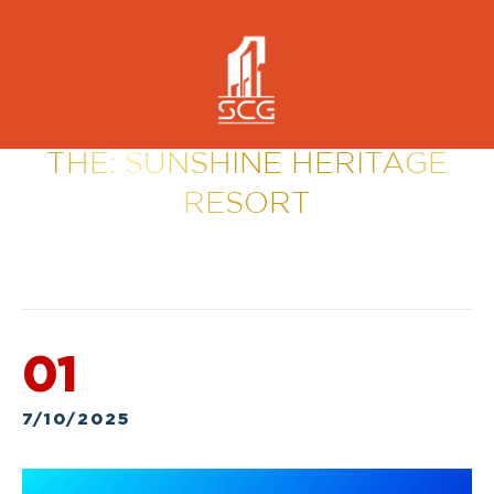
SCG GROUP
/ BLOG ARCHIVES
THẺ:
SUNSHINE HERITAGE
RESORT
01
7/10/2025