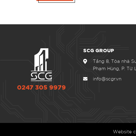
SCG GROUP
Tầng 8, Tòa nhà Su
Phạm Hùng, P. Từ L
info@scgr.vn
0247 305 9979
Website c