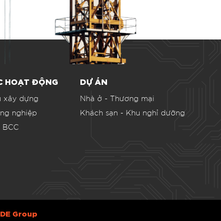
ỰC HOẠT ĐỘNG
DỰ ÁN
u xây dựng
Nhà ở - Thương mại
ông nghiệp
Khách sạn - Khu nghỉ dưỡng
g BCC
DE Group