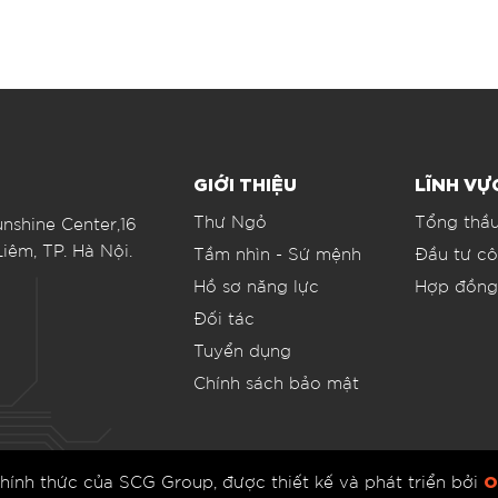
GIỚI THIỆU
LĨNH V
Thư Ngỏ
Tổng thầ
nshine Center,16
iêm, TP. Hà Nội.
Tầm nhìn - Sứ mệnh
Đầu tư c
Hồ sơ năng lực
Hợp đồn
Đối tác
Tuyển dụng
Chính sách bảo mật
O
hính thức của SCG Group, được thiết kế và phát triển bởi