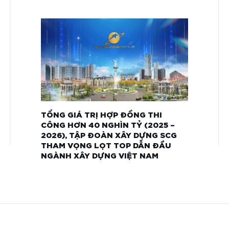
TỔNG GIÁ TRỊ HỢP ĐỒNG THI
CÔNG HƠN 40 NGHÌN TỶ (2025 –
2026), TẬP ĐOÀN XÂY DỰNG SCG
THAM VỌNG LỌT TOP DẪN ĐẦU
NGÀNH XÂY DỰNG VIỆT NAM