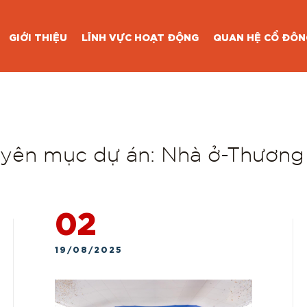
CHUYÊN MỤC DỰ ÁN:
NHÀ Ở
GIỚI THIỆU
LĨNH VỰC HOẠT ĐỘNG
QUAN HỆ CỔ ĐÔN
THƯƠNG MẠI
yên mục dự án:
Nhà ở-Thương
02
19/08/2025