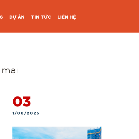
-
G
DỰ ÁN
TIN TỨC
LIÊN HỆ
 mại
03
1/08/2025