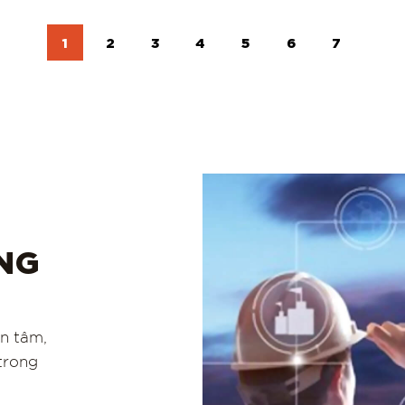
1
2
3
4
5
6
7
ÚNG
an tâm,
 trong