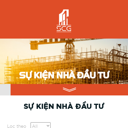
SỰ KIỆN NHÀ ĐẦU TƯ
SỰ KIỆN NHÀ ĐẦU TƯ
Lọc theo